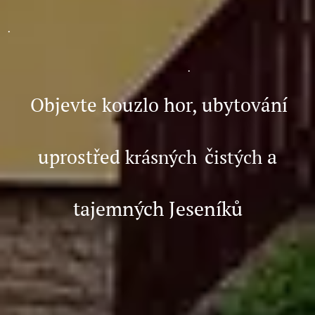
.
.
Objevte kouzlo hor, ubytování
č
a
uprostřed
krásných
istých
tajemných
Jeseníků