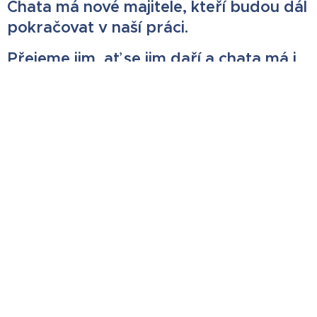
Chata má nové majitele, kteří budou dál
pokračovat v naší práci.
Přejeme jim, ať se jim daří a chata má i
nadále spoutu spokojených hostů
Ubytování
Jeseníky
jsou krásné v každém ročním období,
Můžete zde strávit krásné jarní dny plné sluníčka a
probouzející se přírody, bezvadné léto s koupáním,
horský jesenický podzim i báječnou zimu se sněhem
a vším, co k němu patří.